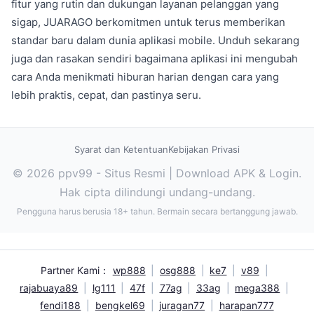
fitur yang rutin dan dukungan layanan pelanggan yang
sigap, JUARAGO berkomitmen untuk terus memberikan
standar baru dalam dunia aplikasi mobile. Unduh sekarang
juga dan rasakan sendiri bagaimana aplikasi ini mengubah
cara Anda menikmati hiburan harian dengan cara yang
lebih praktis, cepat, dan pastinya seru.
Syarat dan Ketentuan
Kebijakan Privasi
© 2026 ppv99 - Situs Resmi | Download APK & Login.
Hak cipta dilindungi undang-undang.
Pengguna harus berusia 18+ tahun. Bermain secara bertanggung jawab.
Partner Kami：
wp888
|
osg888
|
ke7
|
v89
|
rajabuaya89
|
lg111
|
47f
|
77ag
|
33ag
|
mega388
|
fendi188
|
bengkel69
|
juragan77
|
harapan777