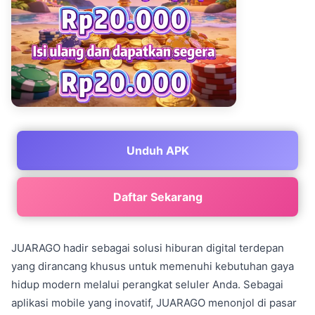
Unduh APK
Daftar Sekarang
JUARAGO hadir sebagai solusi hiburan digital terdepan
yang dirancang khusus untuk memenuhi kebutuhan gaya
hidup modern melalui perangkat seluler Anda. Sebagai
aplikasi mobile yang inovatif, JUARAGO menonjol di pasar