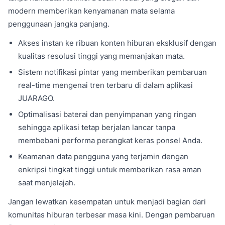
modern memberikan kenyamanan mata selama
penggunaan jangka panjang.
Akses instan ke ribuan konten hiburan eksklusif dengan
kualitas resolusi tinggi yang memanjakan mata.
Sistem notifikasi pintar yang memberikan pembaruan
real-time mengenai tren terbaru di dalam aplikasi
JUARAGO.
Optimalisasi baterai dan penyimpanan yang ringan
sehingga aplikasi tetap berjalan lancar tanpa
membebani performa perangkat keras ponsel Anda.
Keamanan data pengguna yang terjamin dengan
enkripsi tingkat tinggi untuk memberikan rasa aman
saat menjelajah.
Jangan lewatkan kesempatan untuk menjadi bagian dari
komunitas hiburan terbesar masa kini. Dengan pembaruan