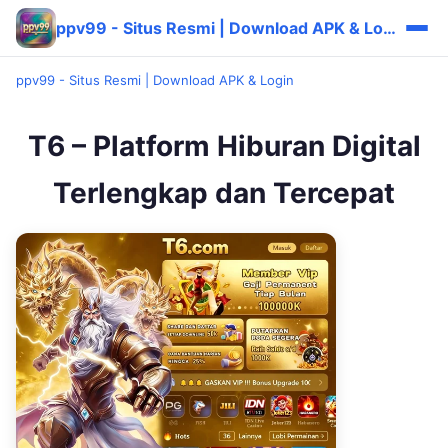
ppv99 - Situs Resmi | Download APK & Login
ppv99 - Situs Resmi | Download APK & Login
T6 – Platform Hiburan Digital
Terlengkap dan Tercepat