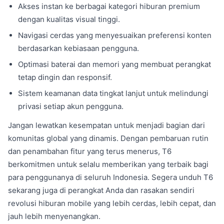
Akses instan ke berbagai kategori hiburan premium
dengan kualitas visual tinggi.
Navigasi cerdas yang menyesuaikan preferensi konten
berdasarkan kebiasaan pengguna.
Optimasi baterai dan memori yang membuat perangkat
tetap dingin dan responsif.
Sistem keamanan data tingkat lanjut untuk melindungi
privasi setiap akun pengguna.
Jangan lewatkan kesempatan untuk menjadi bagian dari
komunitas global yang dinamis. Dengan pembaruan rutin
dan penambahan fitur yang terus menerus, T6
berkomitmen untuk selalu memberikan yang terbaik bagi
para penggunanya di seluruh Indonesia. Segera unduh T6
sekarang juga di perangkat Anda dan rasakan sendiri
revolusi hiburan mobile yang lebih cerdas, lebih cepat, dan
jauh lebih menyenangkan.